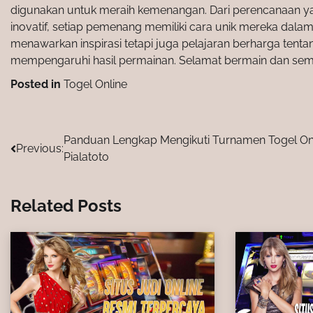
digunakan untuk meraih kemenangan. Dari perencanaan ya
inovatif, setiap pemenang memiliki cara unik mereka dalam
menawarkan inspirasi tetapi juga pelajaran berharga tent
mempengaruhi hasil permainan. Selamat bermain dan semog
Posted in
Togel Online
Post
Panduan Lengkap Mengikuti Turnamen Togel On
Previous:
Pialatoto
navigation
Related Posts