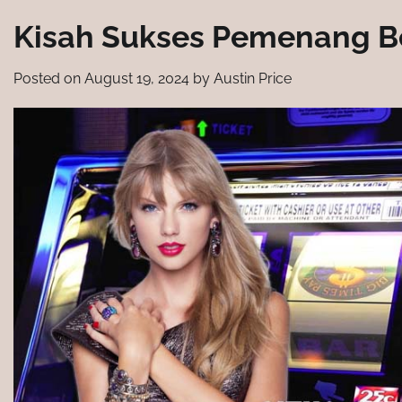
Kisah Sukses Pemenang Bes
Posted on
August 19, 2024
by
Austin Price