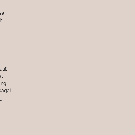
sa
ih
tif.
al
ang
bagai
ng