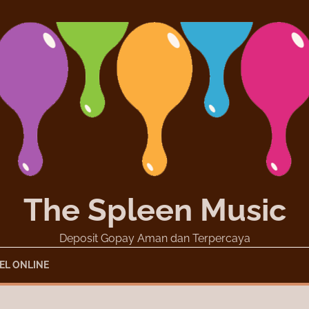
The Spleen Music
Deposit Gopay Aman dan Terpercaya
EL ONLINE