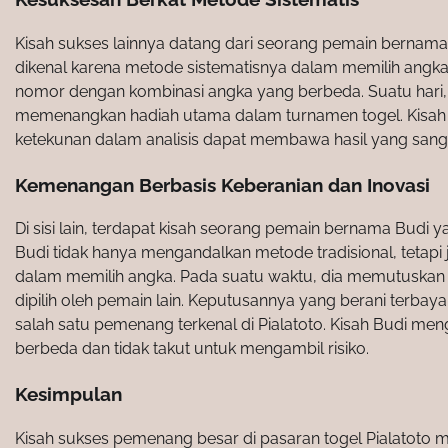
Kisah sukses lainnya datang dari seorang pemain bernama 
dikenal karena metode sistematisnya dalam memilih angka.
nomor dengan kombinasi angka yang berbeda. Suatu hari, 
memenangkan hadiah utama dalam turnamen togel. Kisah 
ketekunan dalam analisis dapat membawa hasil yang san
Kemenangan Berbasis Keberanian dan Inovasi
Di sisi lain, terdapat kisah seorang pemain bernama Budi y
Budi tidak hanya mengandalkan metode tradisional, tetap
dalam memilih angka. Pada suatu waktu, dia memutuskan
dipilih oleh pemain lain. Keputusannya yang berani terba
salah satu pemenang terkenal di Pialatoto. Kisah Budi m
berbeda dan tidak takut untuk mengambil risiko.
Kesimpulan
Kisah sukses pemenang besar di pasaran togel Pialatoto m