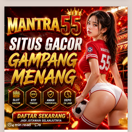
4 min read
0