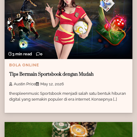
3 min read
0
BOLA ONLINE
Tips Bermain Sportsbook dengan Mudah
Austin Price
May 12, 2026
thespleenmusic Sportsbook menjadi salah satu bentuk hiburan
digital yang semakin populer di era internet. Konsepnya […]