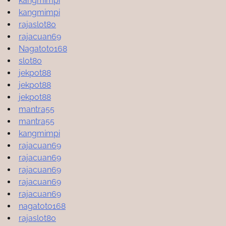
kangmimpi
kangmimpi
rajaslot80
rajacuan69
Nagatoto168
slot80
jekpot88
jekpot88
jekpot88
mantra55
mantra55
kangmimpi
rajacuan69
rajacuan69
rajacuan69
rajacuan69
rajacuan69
nagatoto168
rajaslot80