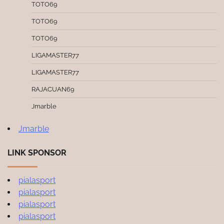
TOTO69
TOTO69
TOTO69
LIGAMASTER77
LIGAMASTER77
RAJACUAN69
Jmarble
Jmarble
LINK SPONSOR
pialasport
pialasport
pialasport
pialasport