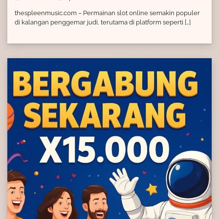
thespleenmusic.com – Permainan slot online semakin populer
di kalangan penggemar judi, terutama di platform seperti […]