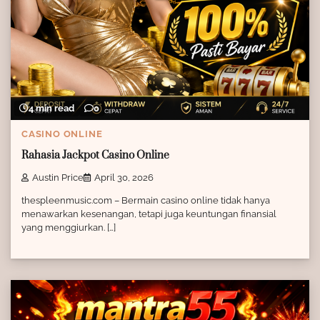
4 min read
0
CASINO ONLINE
Rahasia Jackpot Casino Online
Austin Price
April 30, 2026
thespleenmusic.com – Bermain casino online tidak hanya
menawarkan kesenangan, tetapi juga keuntungan finansial
yang menggiurkan. […]