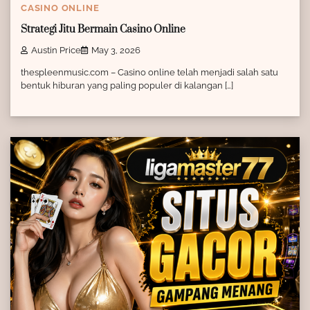
CASINO ONLINE
Strategi Jitu Bermain Casino Online
Austin Price
May 3, 2026
thespleenmusic.com – Casino online telah menjadi salah satu
bentuk hiburan yang paling populer di kalangan […]