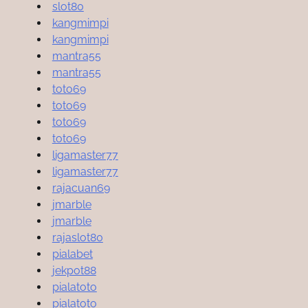
slot80
kangmimpi
kangmimpi
mantra55
mantra55
toto69
toto69
toto69
toto69
ligamaster77
ligamaster77
rajacuan69
jmarble
jmarble
rajaslot80
pialabet
jekpot88
pialatoto
pialatoto