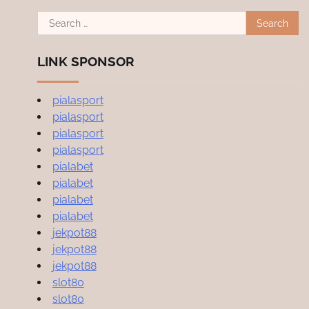
Search
for:
LINK SPONSOR
pialasport
pialasport
pialasport
pialasport
pialabet
pialabet
pialabet
pialabet
jekpot88
jekpot88
jekpot88
slot80
slot80