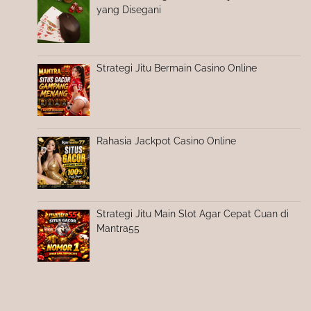
yang Disegani
Strategi Jitu Bermain Casino Online
Rahasia Jackpot Casino Online
Strategi Jitu Main Slot Agar Cepat Cuan di
Mantra55