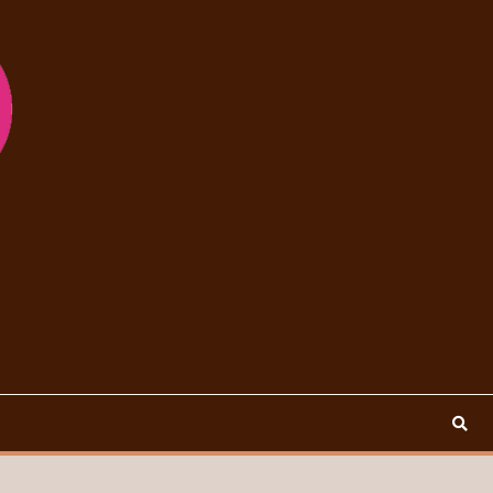
Casino
Slot
Bola
Togel
Online
Online
Online
Online