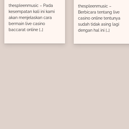
thespleenmusic – Pada
thespleenmusic –
kesempatan kali ini kami
Berbicara tentang live
akan menjelaskan cara
casino online tentunya
bermain live casino
sudah tidak asing lagi
baccarat online […]
dengan hal ini […]