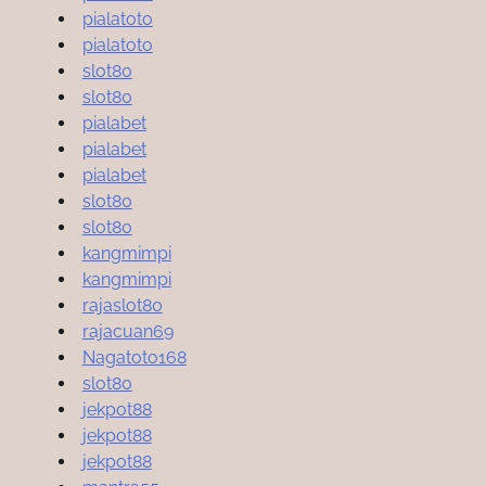
pialatoto
pialatoto
slot80
slot80
pialabet
pialabet
pialabet
slot80
slot80
kangmimpi
kangmimpi
rajaslot80
rajacuan69
Nagatoto168
slot80
jekpot88
jekpot88
jekpot88