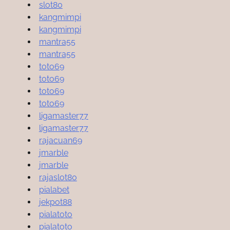
slot80
kangmimpi
kangmimpi
mantra55
mantra55
toto69
toto69
toto69
toto69
ligamaster77
ligamaster77
rajacuan69
jmarble
jmarble
rajaslot80
pialabet
jekpot88
pialatoto
pialatoto