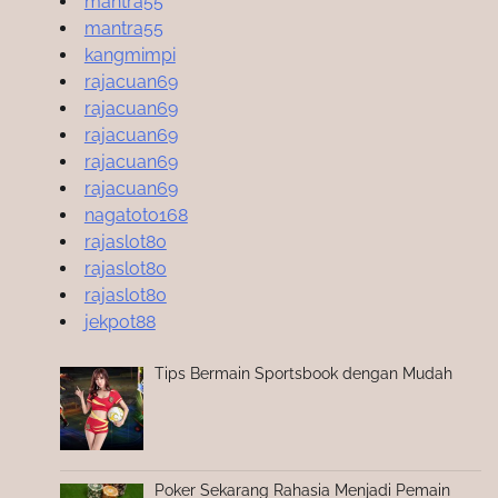
mantra55
mantra55
kangmimpi
rajacuan69
rajacuan69
rajacuan69
rajacuan69
rajacuan69
nagatoto168
rajaslot80
rajaslot80
rajaslot80
jekpot88
Tips Bermain Sportsbook dengan Mudah
Poker Sekarang Rahasia Menjadi Pemain