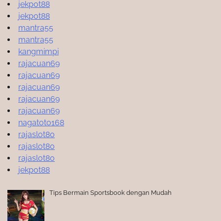
jekpot88
jekpot88
mantra55
mantra55
kangmimpi
rajacuan69
rajacuan69
rajacuan69
rajacuan69
rajacuan69
nagatoto168
rajaslot80
rajaslot80
rajaslot80
jekpot88
Tips Bermain Sportsbook dengan Mudah