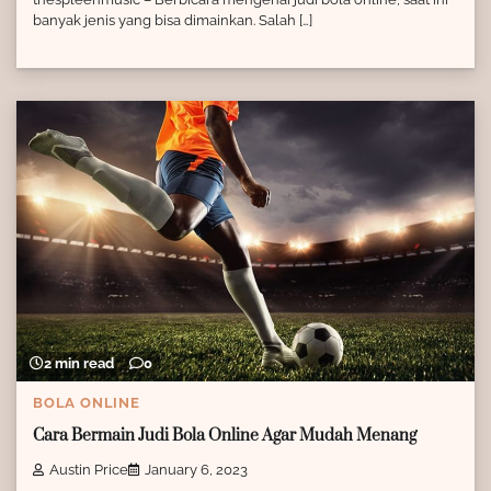
banyak jenis yang bisa dimainkan. Salah […]
2 min read
0
BOLA ONLINE
Cara Bermain Judi Bola Online Agar Mudah Menang
Austin Price
January 6, 2023