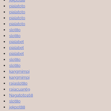
jekpot88
pialatoto
pialatoto
pialatoto
pialatoto
slot80
slot80
pialabet
pialabet
pialabet
slot80
slot80
kangmimpi
kangmimpi
rajaslot80
rajacuan69
Nagatoto168
slot80
jekpot88