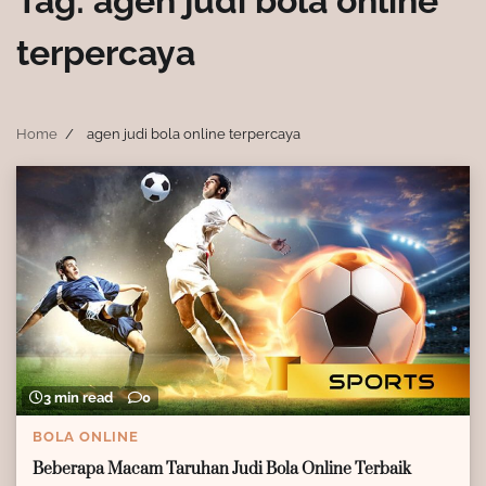
Tag:
agen judi bola online
terpercaya
Home
agen judi bola online terpercaya
3 min read
0
BOLA ONLINE
Beberapa Macam Taruhan Judi Bola Online Terbaik