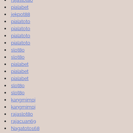
rajaslot80
pialabet
jekpot88
pialatoto
pialatoto
pialatoto
pialatoto
slot80
slot80
pialabet
pialabet
pialabet
slot80
slot80
kangmimpi
kangmimpi
rajaslot80
rajacuan69
Nagatoto168