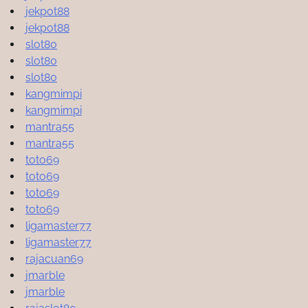
jekpot88
jekpot88
slot80
slot80
slot80
kangmimpi
kangmimpi
mantra55
mantra55
toto69
toto69
toto69
toto69
ligamaster77
ligamaster77
rajacuan69
jmarble
jmarble