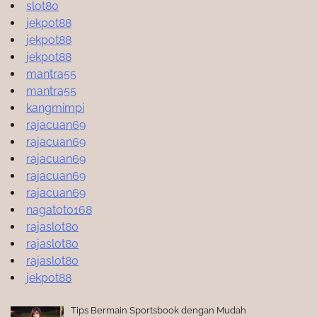
slot80
jekpot88
jekpot88
jekpot88
mantra55
mantra55
kangmimpi
rajacuan69
rajacuan69
rajacuan69
rajacuan69
rajacuan69
nagatoto168
rajaslot80
rajaslot80
rajaslot80
jekpot88
Tips Bermain Sportsbook dengan Mudah